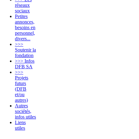
réseaux
sociaux
Petites
annonces,
besoins en
personnel,
divers...
>>>
Soutenir la
fondation
>>> Infos
DFB SA
>>>
Projets
futurs
(DFB
et/ou
autres)
Autres
sociétés,
infos utiles
Liens
utiles