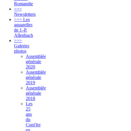
Romandie
>>>
Newsletters
>>> Les
aquarelles
de J.-P.
Allenbach
>>>
Galeries
photos
Assemblée
générale
2020
Assemblée
générale
2019
Assemblée
générale
2018
Les
25
ans
du
Coni'fer
en