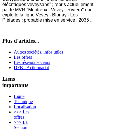
élécrtriques veveysans" ; repris actuellement
par
le MVR "Montreux - Vevey - Riviera" qui
exploite la ligne Vevey - Blonay - Les
Pléiades ; probable mise en service : 2035 ...
Plus d'articles...
Autres sociétés, infos utiles
Les offres
Les réseaux sociaux
DFB - Actionnariat
Liens
importants
Ligne
Technique
Localisation
>>> Les
offres
>>> La
Section